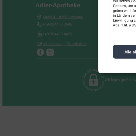
Wir setzen Coo
Adler-Apotheke
Cookies, um u
geben wir Inf
in Ländern ve
Markt 8
,
18258
Schwaan
Einwilligung z
+49-3844 813696
Abs. 1 lit. a
+49-3844 814429
adler.braeunig@t-online.de
Alle a
Wir legen großen W