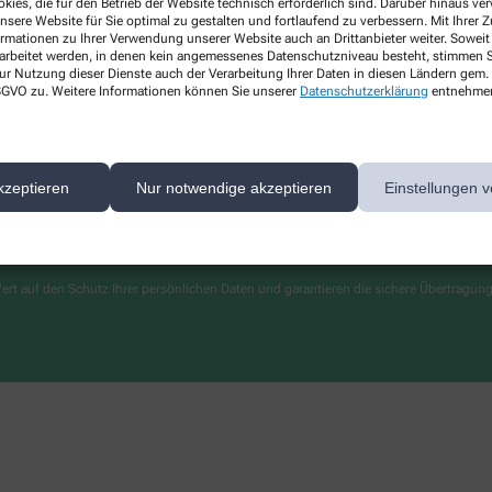
kies, die für den Betrieb der Website technisch erforderlich sind. Darüber hinaus v
Leistungen
nsere Website für Sie optimal zu gestalten und fortlaufend zu verbessern. Mit Ihrer
ormationen zu Ihrer Verwendung unserer Website auch an Drittanbieter weiter. Soweit
Lieferoptionen
rarbeitet werden, in denen kein angemessenes Datenschutzniveau besteht, stimmen Si
Kontakt
ur Nutzung dieser Dienste auch der Verarbeitung Ihrer Daten in diesen Ländern gem. 
 DSGVO zu. Weitere Informationen können Sie unserer
Datenschutzerklärung
entnehme
kzeptieren
Nur notwendige akzeptieren
Einstellungen v
ert auf den Schutz Ihrer persönlichen Daten und garantieren die sichere Übertragun