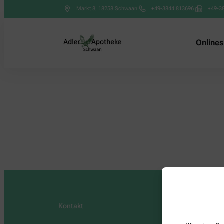
Markt 8
,
18258
Schwaan
+49-3844 813696
+49-3
Online
Kontakt