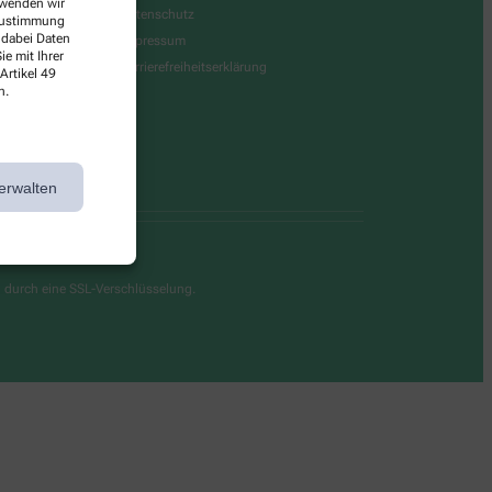
erwenden wir
Datenschutz
 Zustimmung
 dabei Daten
Impressum
e mit Ihrer
Barrierefreiheitserklärung
Artikel 49
n.
erwalten
g durch eine SSL-Verschlüsselung.