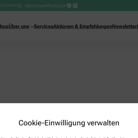
844 814429
adler.braeunig@t-online.de
shop
Über uns
Services
Aktionen & Empfehlungen
Newsletter
Cookie-Einwilligung verwalten
Über uns
Services
Team