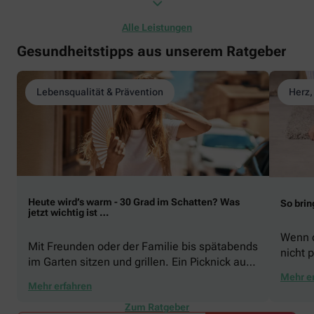
Alle Leistungen
Gesundheitstipps aus unserem Ratgeber
Lebensqualität & Prävention
Herz,
Heute wird’s warm - 30 Grad im Schatten? Was
So brin
jetzt wichtig ist …
Wenn d
Mit Freunden oder der Familie bis spätabends
nicht p
im Garten sitzen und grillen. Ein Picknick auf
zeigen
der Stadtparkwiese. Mit dem Paddelboot über
Mehr e
welche
Mehr erfahren
den See gleiten oder eine Radtour durch die
Schwu
blühende Landschaft unternehmen … Der
Zum Ratgeber