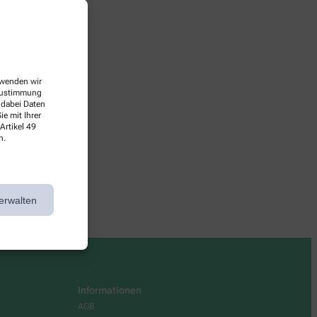
erwenden wir
 Zustimmung
 dabei Daten
e mit Ihrer
Artikel 49
rbei!
n.
erwalten
Informationen
AGB