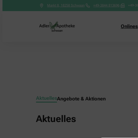
Markt 8
,
18258
Schwaan
+49-3844 813696
+49-3
Online
Aktuelles
Angebote & Aktionen
Aktuelles