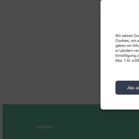
Wir setzen Coo
Cookies, um u
geben wir Inf
in Ländern ve
Einwilligung z
Hier
Abs. 1 lit. a
Alle a
Kontakt