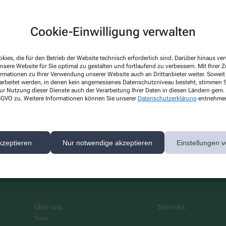
Cookie-Einwilligung verwalten
kies, die für den Betrieb der Website technisch erforderlich sind. Darüber hinaus v
nsere Website für Sie optimal zu gestalten und fortlaufend zu verbessern. Mit Ihrer
ormationen zu Ihrer Verwendung unserer Website auch an Drittanbieter weiter. Soweit
rarbeitet werden, in denen kein angemessenes Datenschutzniveau besteht, stimmen Si
ur Nutzung dieser Dienste auch der Verarbeitung Ihrer Daten in diesen Ländern gem. 
 gibt es aktuell nichts Neues. Bitte schauen Sie später wieder vo
 DSGVO zu. Weitere Informationen können Sie unserer
Datenschutzerklärung
entnehme
kzeptieren
Nur notwendige akzeptieren
Einstellungen v
Über uns
Services
Team