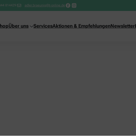
844 814429
adler.braeunig@t-online.de
shop
Über uns
Services
Aktionen & Empfehlungen
Newsletter