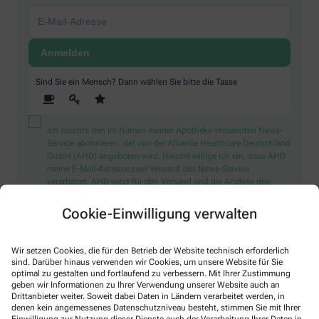
Sind Sie ein Mensch? Dann wählen Sie bitte
die Tasse
Ich möchte den im Namen meiner Apotheke versandten News-
Service abonnieren, der von der Alliance Healthcare Deutschland
GmbH (AHD) angeboten wird. Hiermit willige ich ein, dass AHD
meine E-Mail-Adresse zum Versand des News-Service
verarbeitet. AHD setzt für den Versand und die Analyse des
Newsletters den Dienstleister Emarsys ein. Die Einwilligung
kann jederzeit für die Zukunft widerrufen werden (z.B. über den
Cookie-Einwilligung verwalten
Abmelde-Link in jedem Newsletter). Die sonstigen
Kontaktmöglichkeiten dafür und weitere Angaben zur
Datenverarbeitung finden sich in der
Datenschutzerklärung
Wir setzen Cookies, die für den Betrieb der Website technisch erforderlich
sind. Darüber hinaus verwenden wir Cookies, um unsere Website für Sie
optimal zu gestalten und fortlaufend zu verbessern. Mit Ihrer Zustimmung
* Coupon-Bedingungen: Einmalig einlösbar bis zum
geben wir Informationen zu Ihrer Verwendung unserer Website auch an
31.12.2026. Mindestbestellwert: 50,00 €. Gültig auf das
Drittanbieter weiter. Soweit dabei Daten in Ländern verarbeitet werden, in
gesamte Sortiment, ausgeschlossen rezeptpflichtige Produkte.
denen kein angemessenes Datenschutzniveau besteht, stimmen Sie mit Ihrer
Einwilligung zur Nutzung dieser Dienste auch der Verarbeitung Ihrer Daten in