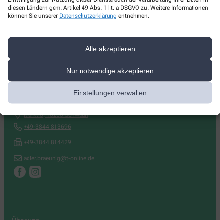
diesen Ländern gem. Artikel 49 Abs. 1 lit. a DSGVO zu. Weitere Informationen
können Sie unserer
Datenschutzerklärung
entnehmen.
Alle akzeptieren
Nur notwendige akzeptieren
Kontakt
Einstellungen verwalten
Adler-Apotheke
Markt 8
,
18258
Schwaan
+49-3844 813696
+49-3844 814429
adler.braeunig@t-online.de
Über uns